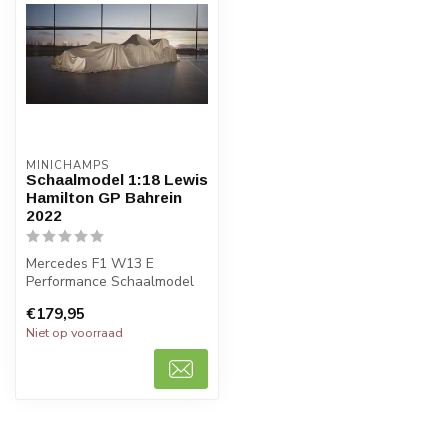
MINICHAMPS
Schaalmodel 1:18 Lewis
Hamilton GP Bahrein
2022
Mercedes F1 W13 E
Performance Schaalmodel
1:18 van Lewis Hamilton
€179,95
van GP Bahrei...
Niet op voorraad