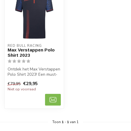
RED BULL RACING
Max Verstappen Polo
Shirt 2023
Ontdek het Max Verstappen
Polo Shirt 2023! Een must-
have voor fans van Red Bull
€29,95
€79,95
...
Niet op voorraad
Toon
1
-
1
van 1