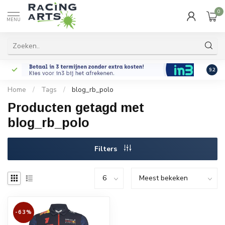
0
MENU
9.2
Home
/
Tags
/
blog_rb_polo
Producten getagd met
blog_rb_polo
Filters
-63%