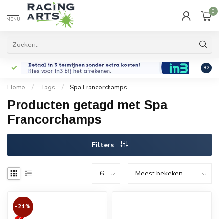
0
MENU
9.2
Home
/
Tags
/
Spa Francorchamps
Producten getagd met Spa
Francorchamps
Filters
-24%