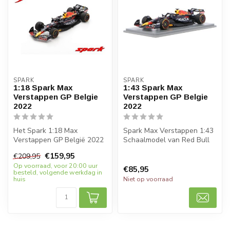
SPARK
SPARK
1:18 Spark Max
1:43 Spark Max
Verstappen GP Belgie
Verstappen GP Belgie
2022
2022
Het Spark 1:18 Max
Spark Max Verstappen 1:43
Verstappen GP België 2022
Schaalmodel van Red Bull
model is een must-have
RB18 waarmee Verstappen
€159,95
€209,95
voor elke Fo...
Dutc...
Op voorraad, voor 20:00 uur
€85,95
besteld, volgende werkdag in
huis
Niet op voorraad