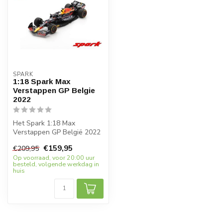
SPARK
1:18 Spark Max
Verstappen GP Belgie
2022
Het Spark 1:18 Max
Verstappen GP België 2022
model is een must-have
€159,95
€209,95
voor elke Fo...
Op voorraad, voor 20:00 uur
besteld, volgende werkdag in
huis