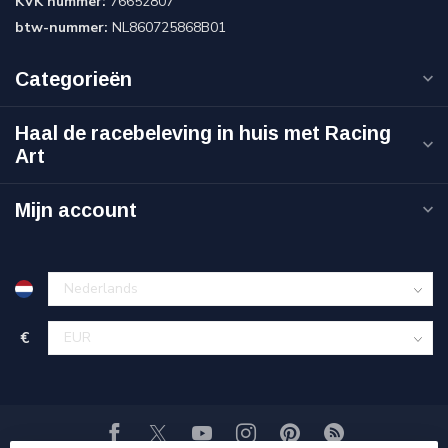
KVK nummer:
76652807
btw-nummer:
NL860725868B01
Categorieën
Haal de racebeleving in huis met Racing
Art
Mijn account
€