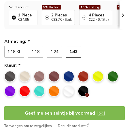
No discount
5%
Korting
10%
Korting
12%
Ko
1 Piece
2 Pieces
4 Pieces
6
€24,95
€23,70
/ Stuk
€22,46
/ Stuk
€
Afmeting:
*
1:43
1:18 XL
1:18
1:24
Kleur:
*
Geef me een seintje bij voorraad
Toevoegen om te vergelijken
Deel dit product