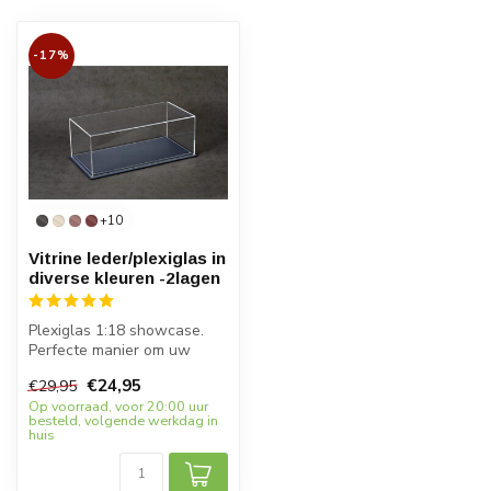
-17%
+10
Vitrine leder/plexiglas in
diverse kleuren -2lagen
Plexiglas 1:18 showcase.
Perfecte manier om uw
schaalmodel in de spotlight
€24,95
€29,95
te ze...
Op voorraad, voor 20:00 uur
besteld, volgende werkdag in
huis