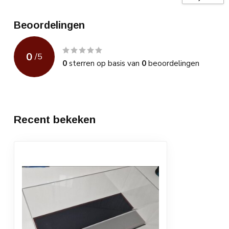
Led verlichting
Beoordelingen
Spiegel
0
/
5
0
sterren op basis van
0
beoordelingen
Recent bekeken