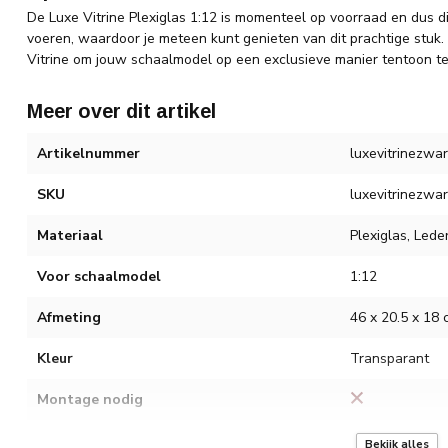
De Luxe Vitrine Plexiglas 1:12 is momenteel op voorraad en dus di
voeren, waardoor je meteen kunt genieten van dit prachtige stuk.
Vitrine om jouw schaalmodel op een exclusieve manier tentoon te 
Meer over dit artikel
Artikelnummer
luxevitrinezwar
SKU
luxevitrinezwar
Materiaal
Plexiglas, Lede
Voor schaalmodel
1:12
Afmeting
46 x 20.5 x 18 
Kleur
Transparant
Montage nodig
Voeding USB kabel
nvt
Bekijk alles