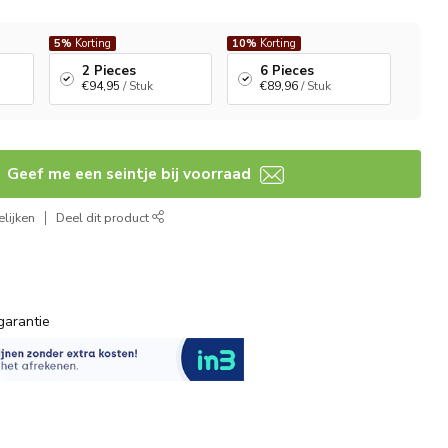
5%
Korting
10%
Korting
2 Pieces
6 Pieces
€94,95
/ Stuk
€89,96
/ Stuk
Geef me een seintje bij voorraad
lijken
Deel dit product
garantie