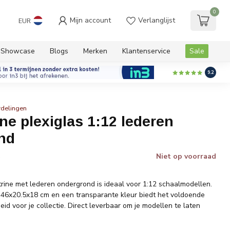
0
Mijn account
Verlanglijst
EUR
Showcase
Blogs
Merken
Klantenservice
Sale
9.2
rdelingen
ine plexiglas 1:12 lederen
nd
Niet op voorraad
w
trine met lederen ondergrond is ideaal voor 1:12 schaalmodellen.
46x20.5x18 cm en een transparante kleur biedt het voldoende
eid voor je collectie. Direct leverbaar om je modellen te laten