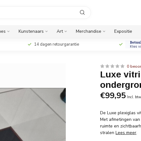
nes
Kunstenaars
Art
Merchandise
Expositie
14 dagen retourgarantie
0 beoo
Luxe vitr
ondergro
€99,95
Incl. bt
De Luxe plexiglas vi
Met afmetingen van 
ruimte en zichtbaarh
stralen
Lees meer
.