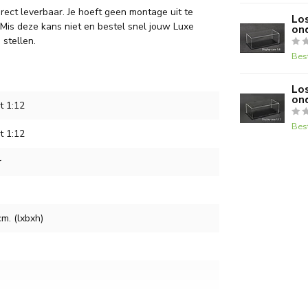
rect leverbaar. Je hoeft geen montage uit te
Los
 Mis deze kans niet en bestel snel jouw Luxe
on
stellen.
Bes
Los
on
t 1:12
Bes
t 1:12
r
cm. (lxbxh)