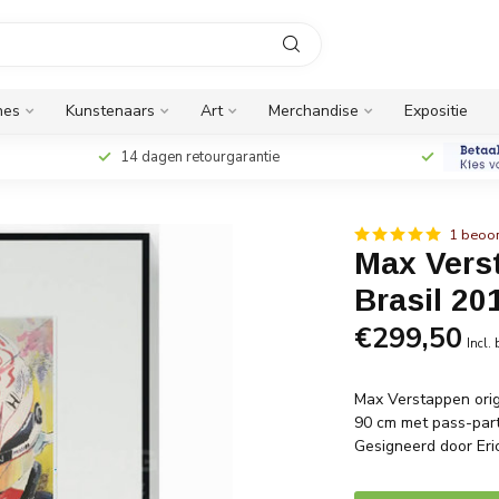
nes
Kunstenaars
Art
Merchandise
Expositie
14 dagen retourgarantie
1 beoor
Max Verst
Brasil 201
€299,50
Incl.
Max Verstappen origi
90 cm met pass-part
Gesigneerd door Eri