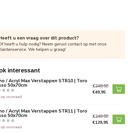
Heeft u een vraag over dit product?
Of heeft u hulp nodig? Neem gerust contact op met onze
klantenservice. We helpen u graag!
ok interessant
ho / Acryl Max Verstappen STR10 | Toro
sso 50x70cm
€249,50
€49,95
t op voorraad
ho / Acryl Max Verstappen STR11 | Toro
sso 50x70cm
€249,50
€129,95
t op voorraad