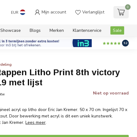
0
Mijn account
Verlanglijst
EUR
Showcase
Blogs
Merken
Klantenservice
Sale
9.2
deling
appen Litho Print 8th victory
9 met lijst
Niet op voorraad
 btw
neel acryl op litho door Eric Jan Kremer. 50 x 70 cm. Ingelijst 70 x
out. Door bewerking met acryl is dit een uniek kunstwerk.
c Jan Kremer.
Lees meer
.