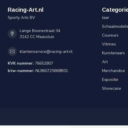
Racing-Art.nl
Categori
Sporty Arts BV
Jaar
Schaalmodell
Lange Boonestraat 34
Coureurs
3142 CC Maassluis
Vitrines
klantenservice@racing-art.nl
Kunstenaars
Art
KVK nummer:
76652807
btw-nummer:
NL860725868B01
Merchandise
Expositie
Showcase