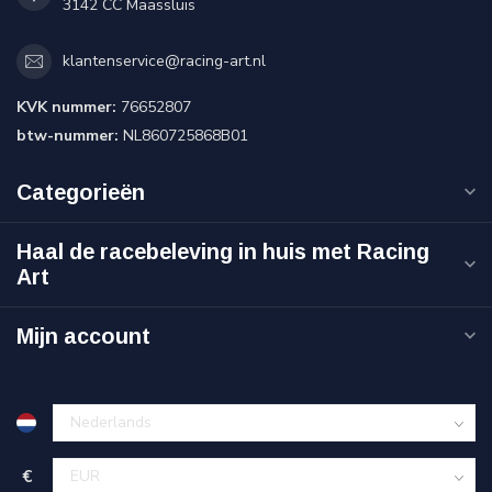
3142 CC Maassluis
klantenservice@racing-art.nl
KVK nummer:
76652807
btw-nummer:
NL860725868B01
Categorieën
Haal de racebeleving in huis met Racing
Art
Mijn account
€