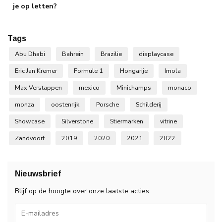
je op letten?
Tags
Abu Dhabi
Bahrein
Brazilie
displaycase
Eric Jan Kremer
Formule 1
Hongarije
Imola
Max Verstappen
mexico
Minichamps
monaco
monza
oostenrijk
Porsche
Schilderij
Showcase
Silverstone
Stiermarken
vitrine
Zandvoort
2019
2020
2021
2022
Nieuwsbrief
Blijf op de hoogte over onze laatste acties