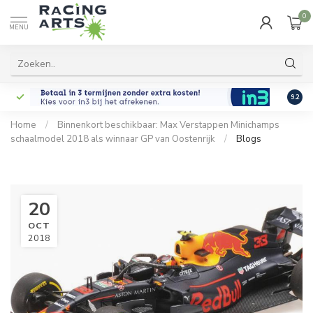
0
MENU
9.2
Home
/
Binnenkort beschikbaar: Max Verstappen Minichamps
schaalmodel 2018 als winnaar GP van Oostenrijk
/
Blogs
20
OCT
2018