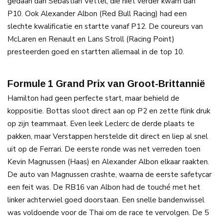
gedaan dan Sebastian Vettel, die niet verder kwam dan
P10. Ook Alexander Albon (Red Bull Racing) had een
slechte kwalificatie en startte vanaf P12. De coureurs van
McLaren en Renault en Lans Stroll (Racing Point)
presteerden goed en startten allemaal in de top 10.
Formule 1 Grand Prix van Groot-Brittannië
Hamilton had geen perfecte start, maar behield de
koppositie. Bottas sloot direct aan op P2 en zette flink druk
op zijn teammaat. Even leek Leclerc de derde plaats te
pakken, maar Verstappen herstelde dit direct en liep al snel
uit op de Ferrari. De eerste ronde was net verreden toen
Kevin Magnussen (Haas) en Alexander Albon elkaar raakten.
De auto van Magnussen crashte, waarna de eerste safetycar
een feit was. De RB16 van Albon had de touché met het
linker achterwiel goed doorstaan. Een snelle bandenwissel
was voldoende voor de Thai om de race te vervolgen. De 5