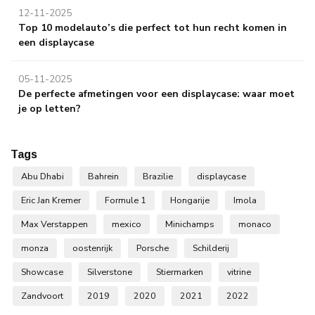
12-11-2025
Top 10 modelauto’s die perfect tot hun recht komen in
een displaycase
05-11-2025
De perfecte afmetingen voor een displaycase: waar moet
je op letten?
Tags
Abu Dhabi
Bahrein
Brazilie
displaycase
Eric Jan Kremer
Formule 1
Hongarije
Imola
Max Verstappen
mexico
Minichamps
monaco
monza
oostenrijk
Porsche
Schilderij
Showcase
Silverstone
Stiermarken
vitrine
Zandvoort
2019
2020
2021
2022