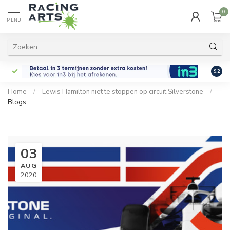
0
MENU
9.2
Home
/
Lewis Hamilton niet te stoppen op circuit Silverstone
/
Blogs
03
AUG
2020