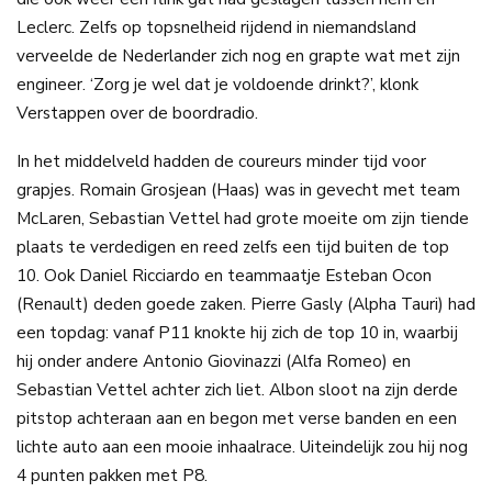
Leclerc. Zelfs op topsnelheid rijdend in niemandsland
verveelde de Nederlander zich nog en grapte wat met zijn
engineer. ‘Zorg je wel dat je voldoende drinkt?’, klonk
Verstappen over de boordradio.
In het middelveld hadden de coureurs minder tijd voor
grapjes. Romain Grosjean (Haas) was in gevecht met team
McLaren, Sebastian Vettel had grote moeite om zijn tiende
plaats te verdedigen en reed zelfs een tijd buiten de top
10. Ook Daniel Ricciardo en teammaatje Esteban Ocon
(Renault) deden goede zaken. Pierre Gasly (Alpha Tauri) had
een topdag: vanaf P11 knokte hij zich de top 10 in, waarbij
hij onder andere Antonio Giovinazzi (Alfa Romeo) en
Sebastian Vettel achter zich liet. Albon sloot na zijn derde
pitstop achteraan aan en begon met verse banden en een
lichte auto aan een mooie inhaalrace. Uiteindelijk zou hij nog
4 punten pakken met P8.