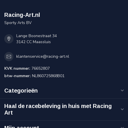
Racing-Art.nl
Sporty Arts BV
Lange Boonestraat 34
3142 CC Maassluis
klantenservice@racing-art.nl
KVK nummer:
76652807
btw-nummer:
NL860725868B01
Categorieën
Haal de racebeleving in huis met Racing
Art
Mijn account