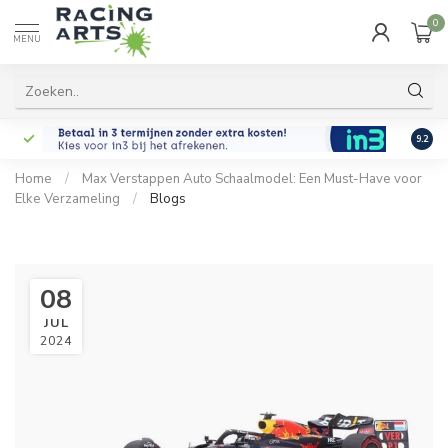
0
MENU
9.2
Home
/
Max Verstappen Auto Schaalmodel: Een Must-Have voor
Elke Verzameling
/
Blogs
08
JUL
2024