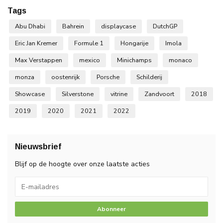
Tags
Abu Dhabi
Bahrein
displaycase
DutchGP
Eric Jan Kremer
Formule 1
Hongarije
Imola
Max Verstappen
mexico
Minichamps
monaco
monza
oostenrijk
Porsche
Schilderij
Showcase
Silverstone
vitrine
Zandvoort
2018
2019
2020
2021
2022
Nieuwsbrief
Blijf op de hoogte over onze laatste acties
Abonneer