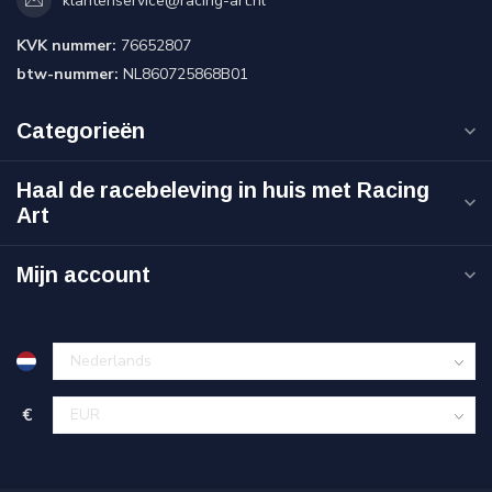
klantenservice@racing-art.nl
KVK nummer:
76652807
btw-nummer:
NL860725868B01
Categorieën
Haal de racebeleving in huis met Racing
Art
Mijn account
€