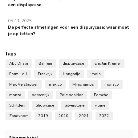
een displaycase
05-11-2025
De perfecte afmetingen voor een displaycase: waar moet
je op letten?
Tags
Abu Dhabi
Bahrein
displaycase
Eric Jan Kremer
Formule 1
Frankrijk
Hongarije
Imola
Max Verstappen
mexico
Minichamps
monaco
monza
oostenrijk
Pole position
Porsche
Schilderij
Showcase
Silverstone
vitrine
Zandvoort
2019
2020
2021
2022
Nieuwsbrief