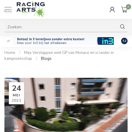
0
MENU
9.2
Home
/
Max Verstappen wint GP van Monaco en is leider in
kampioenschap
/
Blogs
24
MEI
2021