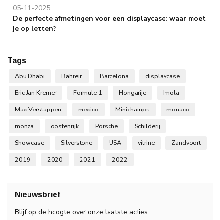
05-11-2025
De perfecte afmetingen voor een displaycase: waar moet
je op letten?
Tags
Abu Dhabi
Bahrein
Barcelona
displaycase
Eric Jan Kremer
Formule 1
Hongarije
Imola
Max Verstappen
mexico
Minichamps
monaco
monza
oostenrijk
Porsche
Schilderij
Showcase
Silverstone
USA
vitrine
Zandvoort
2019
2020
2021
2022
Nieuwsbrief
Blijf op de hoogte over onze laatste acties