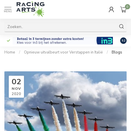
0
MENU
9.2
Home
/
Opnieuw uitvalbeurt voor Verstappen in Italië
/
Blogs
02
NOV
2020