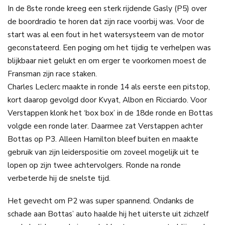
In de 8ste ronde kreeg een sterk rijdende Gasly (P5) over
de boordradio te horen dat zijn race voorbij was. Voor de
start was al een fout in het watersysteem van de motor
geconstateerd. Een poging om het tijdig te verhelpen was
blijkbaar niet gelukt en om erger te voorkomen moest de
Fransman zijn race staken.
Charles Leclerc maakte in ronde 14 als eerste een pitstop,
kort daarop gevolgd door Kvyat, Albon en Ricciardo. Voor
Verstappen klonk het ‘box box’ in de 18de ronde en Bottas
volgde een ronde later. Daarmee zat Verstappen achter
Bottas op P3. Alleen Hamilton bleef buiten en maakte
gebruik van zijn leiderspositie om zoveel mogelijk uit te
lopen op zijn twee achtervolgers. Ronde na ronde
verbeterde hij de snelste tijd.
Het gevecht om P2 was super spannend. Ondanks de
schade aan Bottas’ auto haalde hij het uiterste uit zichzelf