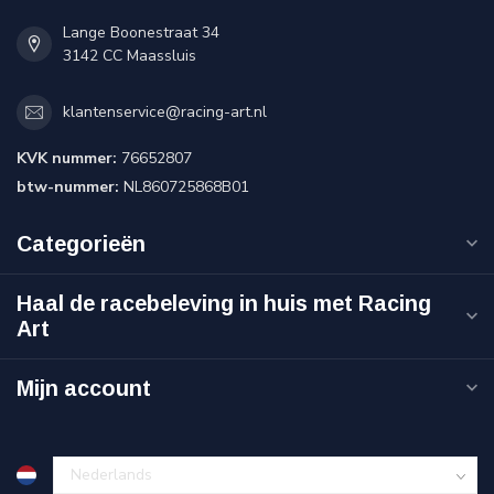
Lange Boonestraat 34
3142 CC Maassluis
klantenservice@racing-art.nl
KVK nummer:
76652807
btw-nummer:
NL860725868B01
Categorieën
Haal de racebeleving in huis met Racing
Art
Mijn account