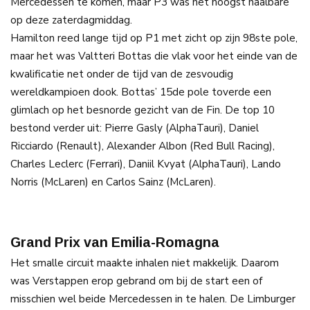
Mercedessen te komen, maar P3 was het hoogst haalbare
op deze zaterdagmiddag.
Hamilton reed lange tijd op P1 met zicht op zijn 98ste pole,
maar het was Valtteri Bottas die vlak voor het einde van de
kwalificatie net onder de tijd van de zesvoudig
wereldkampioen dook. Bottas’ 15de pole toverde een
glimlach op het besnorde gezicht van de Fin. De top 10
bestond verder uit: Pierre Gasly (AlphaTauri), Daniel
Ricciardo (Renault), Alexander Albon (Red Bull Racing),
Charles Leclerc (Ferrari), Daniil Kvyat (AlphaTauri), Lando
Norris (McLaren) en Carlos Sainz (McLaren).
Grand Prix van Emilia-Romagna
Het smalle circuit maakte inhalen niet makkelijk. Daarom
was Verstappen erop gebrand om bij de start een of
misschien wel beide Mercedessen in te halen. De Limburger