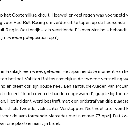
p het Oostenrijkse circuit. Hoewel er veel regen was voorspeld 
ag voor Red Bull Racing om verder uit te lopen op de heersende
 Ring in Oostenrijk – zijn veertiende F1-overwinning – behoud
ijn tweede poleposition op rij.
rd in Frankrijk, een week geleden. Het spannendste moment van h
stop besloot Valtteri Bottas namelijk in de tweede versnelling we
ond en bleef ook zijn bolide heel. Een aantal crewleden van McL
aat uitreed. “Ik heb even de banden opgewarmd”, grapte hij toen z
en. Het incident werd bestraft met een gridstraf van drie plaats
 zich als tweede, vlak achter Verstappen. Niet veel later vond B
niet voor de aanstormende Mercedes met nummer 77 opzij. Dat k
an drie plaatsen aan zijn broek.