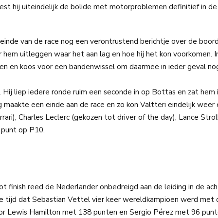
 hij uiteindelijk de bolide met motorproblemen definitief in de
einde van de race nog een verontrustend berichtje over de boor
 hem uitleggen waar het aan lag en hoe hij het kon voorkomen. In
ren en koos voor een bandenwissel om daarmee in ieder geval no
Hij liep iedere ronde ruim een seconde in op Bottas en zat hem 
g maakte een einde aan de race en zo kon Valtteri eindelijk weer
rari), Charles Leclerc (gekozen tot driver of the day), Lance Stro
 punt op P10.
t finish reed de Nederlander onbedreigd aan de leiding in de ach
de tijd dat Sebastian Vettel vier keer wereldkampioen werd met d
or Lewis Hamilton met 138 punten en Sergio Pérez met 96 punt