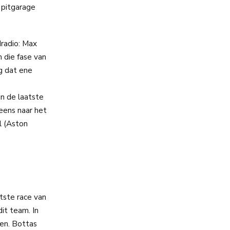
 pitgarage
dradio: Max
 die fase van
g dat ene
in de laatste
 eens naar het
ll (Aston
tste race van
it team. In
en. Bottas