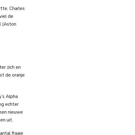
tte, Charles
viel de
l (Aston
er zich en
st de oranje
y’s Alpha
eg echter
 een nieuwe
en uit.
antal fraaie