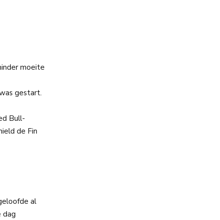
minder moeite
was gestart.
ed Bull-
ield de Fin
geloofde al
e dag