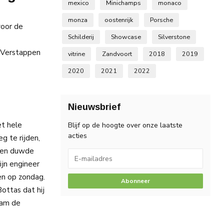
mexico
Minichamps
monaco
monza
oostenrijk
Porsche
voor de
Schilderij
Showcase
Silverstone
t Verstappen
vitrine
Zandvoort
2018
2019
2020
2021
2022
Nieuwsbrief
et hele
Blijf op de hoogte over onze laatste
acties
g te rijden,
aren duwde
ijn engineer
en op zondag.
Abonneer
ottas dat hij
wam de