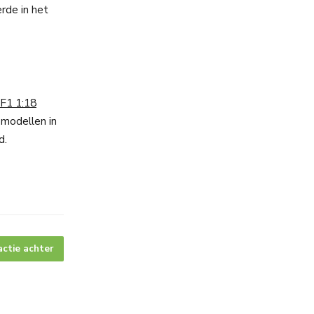
erde in het
F1 1:18
modellen in
d.
actie achter