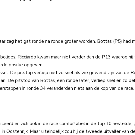
aar zag het gat ronde na ronde groter worden. Bottas (P5) had 
olides. Ricciardo kwam maar niet verder dan de P13 waarop hij 
erde positie opgeven.
sel. De pitstop verliep niet zo snel als we gewend zijn van de R
. De pitstop van Bottas, een ronde later, verliep snel en zo beh
Verstappen in ronde 34 veranderden niets aan de kop van de race.
iceerd en zich ook in de race comfortabel in de top 10 nestelde, 
in Oostenrijk. Maar uiteindelijk zou hij de tweede uitvaller van d