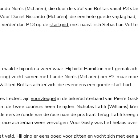
ando Norris (McLaren), die door de straf van Bottas vanaf P3 star
Voor Daniel Ricciardo (McLaren), die een hele goede vrijdag had, 
et verder dan P13 op de
startgrid
, met naast zich Sebastian Vette
t maakte hij ook nu weer waar. Hij hield Hamilton met gemak acht
cing) vocht samen met Lande Norris (McLaren) om P3, maar moe
altteri Bottas achter zich, die eveneens een goede start had.
es Leclerc zijn
voorvleugel
in de linkerachterband van Pierre Gasl
m de twee coureurs heen te rijden. Nicholas Latifi (Williams) kre
de eerste ronde van de race naar de pitstraat terug. Latifi kreeg
 race achteraan weer vervolgen. Voor Gasly was het helaas over 
et veld. Hij ging er eens goed voor zitten en vocht zich met een a