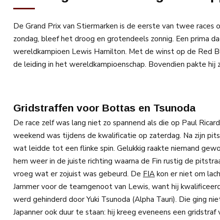
De Grand Prix van Stiermarken is de eerste van twee races o
zondag, bleef het droog en grotendeels zonnig. Een prima d
wereldkampioen Lewis Hamilton. Met de winst op de Red Bull
de leiding in het wereldkampioenschap. Bovendien pakte hij z
Gridstraffen voor Bottas en Tsunoda
De race zelf was lang niet zo spannend als die op Paul Rica
weekend was tijdens de kwalificatie op zaterdag. Na zijn pit
wat leidde tot een flinke spin. Gelukkig raakte niemand gew
hem weer in de juiste richting waarna de Fin rustig de pitstr
vroeg wat er zojuist was gebeurd. De
FIA
kon er niet om lach
Jammer voor de teamgenoot van Lewis, want hij kwalificeerde
werd gehinderd door Yuki Tsunoda (Alpha Tauri). Die ging 
Japanner ook duur te staan: hij kreeg eveneens een gridstraf v