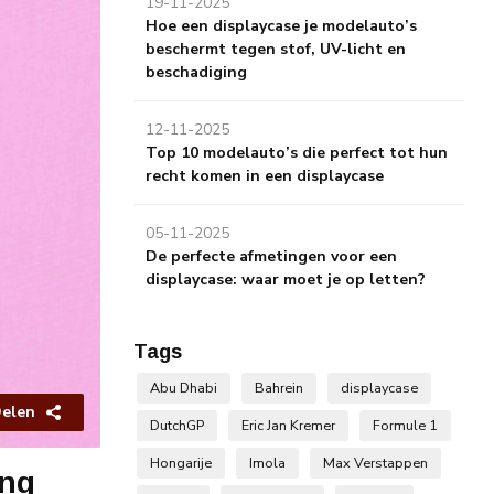
19-11-2025
Hoe een displaycase je modelauto’s
beschermt tegen stof, UV-licht en
beschadiging
12-11-2025
Top 10 modelauto’s die perfect tot hun
recht komen in een displaycase
05-11-2025
De perfecte afmetingen voor een
displaycase: waar moet je op letten?
Tags
Abu Dhabi
Bahrein
displaycase
elen
DutchGP
Eric Jan Kremer
Formule 1
Hongarije
Imola
Max Verstappen
ing