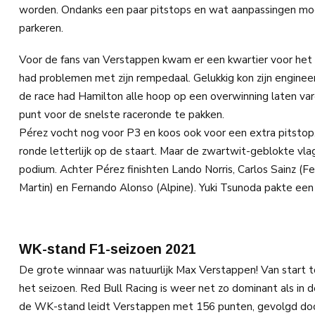
worden. Ondanks een paar pitstops en wat aanpassingen moest
parkeren.
Voor de fans van Verstappen kwam er een kwartier voor het 
had problemen met zijn rempedaal. Gelukkig kon zijn engineer
de race had Hamilton alle hoop op een overwinning laten va
punt voor de snelste raceronde te pakken.
Pérez vocht nog voor P3 en koos ook voor een extra pitstop. 
ronde letterlijk op de staart. Maar de zwartwit-geblokte vla
podium. Achter Pérez finishten Lando Norris, Carlos Sainz (Fer
Martin) en Fernando Alonso (Alpine). Yuki Tsunoda pakte een
WK-stand F1-seizoen 2021
De grote winnaar was natuurlijk Max Verstappen! Van start to
het seizoen. Red Bull Racing is weer net zo dominant als in 
de WK-stand leidt Verstappen met 156 punten, gevolgd do