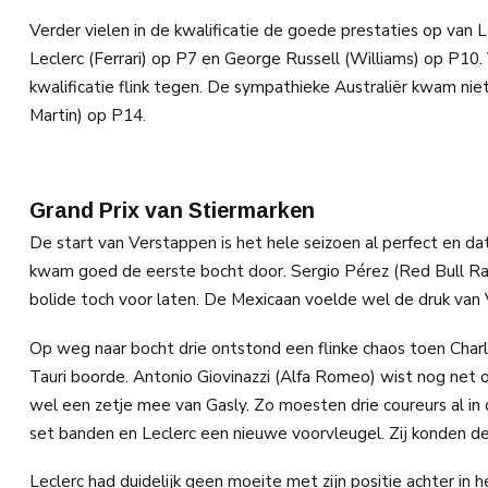
Verder vielen in de kwalificatie de goede prestaties op van L
Leclerc (Ferrari) op P7 en George Russell (Williams) op P10. 
kwalificatie flink tegen. De sympathieke Australiër kwam ni
Martin) op P14.
Grand Prix van Stiermarken
De start van Verstappen is het hele seizoen al perfect en da
kwam goed de eerste bocht door. Sergio Pérez (Red Bull Ra
bolide toch voor laten. De Mexicaan voelde wel de druk van V
Op weg naar bocht drie ontstond een flinke chaos toen Charl
Tauri boorde. Antonio Giovinazzi (Alfa Romeo) wist nog net o
wel een zetje mee van Gasly. Zo moesten drie coureurs al in 
set banden en Leclerc een nieuwe voorvleugel. Zij konden de
Leclerc had duidelijk geen moeite met zijn positie achter in h