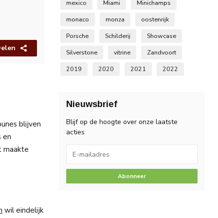
mexico
Miami
Minichamps
monaco
monza
oostenrijk
Porsche
Schilderij
Showcase
elen
Silverstone
vitrine
Zandvoort
2019
2020
2021
2022
Nieuwsbrief
Blijf op de hoogte over onze laatste
unes blijven
acties
s en
at maakte
Abonneer
m
wil eindelijk