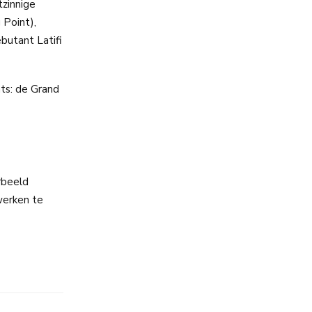
tzinnige
 Point),
butant Latifi
ts: de Grand
orbeeld
werken te