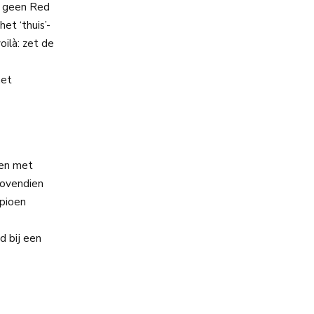
r geen Red
et ‘thuis’-
oilà: zet de
het
len met
 bovendien
mpioen
d bij een