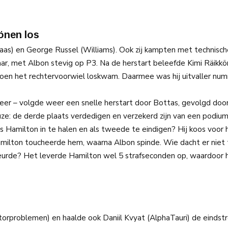
önen los
aas) en George Russel (Williams). Ook zij kampten met technisc
ar, met Albon stevig op P3. Na de herstart beleefde Kimi Räikkön
 toen het rechtervoorwiel loskwam. Daarmee was hij uitvaller nu
weer – volgde weer een snelle herstart door Bottas, gevolgd doo
e: de derde plaats verdedigen en verzekerd zijn van een podium
s Hamilton in te halen en als tweede te eindigen? Hij koos voor 
amilton toucheerde hem, waarna Albon spinde. Wie dacht er niet 
beurde? Het leverde Hamilton wel 5 strafseconden op, waardoor hi
orproblemen) en haalde ook Daniil Kvyat (AlphaTauri) de eindstr