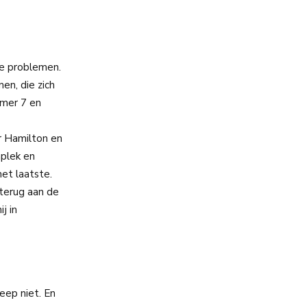
he problemen.
en, die zich
mmer 7 en
r Hamilton en
plek en
het laatste.
terug aan de
j in
eep niet. En