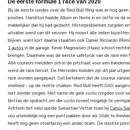
De eerste formule 1 race van 2020
Bij de eerste rondes over de Red Bull Ring was er nog geen 
posities. Hamilton haalde Albon en Norris in en zette na de 
makkelijker dan hij had gedacht. Motorproblemen zorgden er
uitvaller werd van dit seizoen. Hij moest alle zeilen bijzett
blijven, want kort daarna staakten ook Daniel Ricciardo (Ren
1 auto’s
in de garage. Kevin Magnussen (Haas) schoot rechtdoo
brengen. Daarmee was de eerste safetycar van de race een f
Alle coureurs meldden zich in de pitstraat voor een bandenw
werd de race hervat. De Mercedes-bolides zijn dit jaar uit
race worden aangepast. Dat betekent dat de coureur varieert
snelheid – op de rechte stukken. Red Bull heeft DAS aangevo
niet zonder zorgen. Met name de gele
curbs
zorgden voor se
Bottas de opdracht om die
curbs
zoveel mogelijk te vermijd
Achterin het veld spinde Sebastian Vettel toen hij
Carlos Sa
zou uiteindelijk nog een punt pakken door als 10de te finishen
heeft nog geen stoeltje bij een ander team. De slechte pres