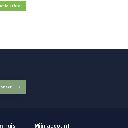
actie achter
nneer
n huis
Mijn account