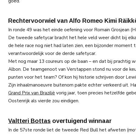
goed.
Rechtervoorwiel van Alfo Romeo Kimi Räikk
In ronde 49 was het einde oefening voor Romain Grosjean (H
De tweede safetycar bracht het hele veld weer dicht bij elka
de hele race nog niet had laten zien, een bijzonder moment
verantwoordelijk voor de derde safetycar.
Met nog maar 13 coureurs op de baan – en dat bij prachtig 
Albon. De teamgenoot van Verstappen stond nu voor de keuz
punten voor het team? Of kon hij historie schrijven door Lewi
Zijn inhaalmanoeuvre buitenom pakte echter verkeerd uit. H
Grand Prix van Brazilië
vorig jaar, toen precies hetzelfde ge
Oostenrijk als vierde zou eindigen.
Valtteri Bottas
overtuigend winnaar
In de 57ste ronde liet de tweede Red Bull het afweten (mot