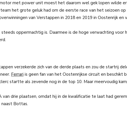
amotor met power unit moest het daarom wel gek lopen wilde e
team het grote geluk had om de eerste race van het seizoen op h
de overwinningen van Verstappen in 2018 en 2019 in Oostenrijk en v
og steeds oppermachtig is. Daarmee is de hoge verwachting voor 
rd.
tappen verzekerde zich van de derde plaats en zou de startrij de
 neer.
Ferrari
is geen fan van het Oostenrijkse circuit en beschikt
 Leclerc startte als zevende nog in de top 10. Maar meervoudig ka
 van drie plaatsen, omdat hij in de kwalificatie te laat had gerem
, naast Bottas.