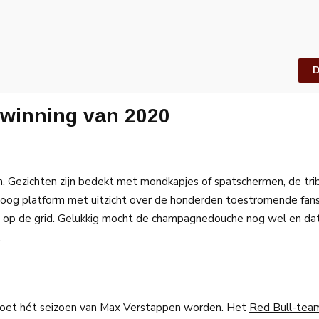
D
erwinning van 2020
. Gezichten zijn bedekt met mondkapjes of spatschermen, de trib
hoog platform met uitzicht over de honderden toestromende fan
ie op de grid. Gelukkig mocht de champagnedouche nog wel en d
.
t, moet hét seizoen van Max Verstappen worden. Het
Red Bull-tea