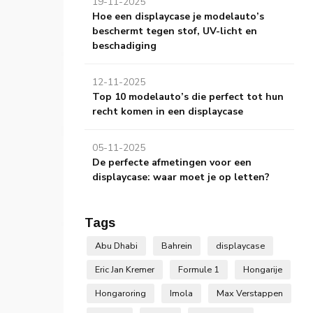
19-11-2025
Hoe een displaycase je modelauto’s
beschermt tegen stof, UV-licht en
beschadiging
12-11-2025
Top 10 modelauto’s die perfect tot hun
recht komen in een displaycase
05-11-2025
De perfecte afmetingen voor een
displaycase: waar moet je op letten?
Tags
Abu Dhabi
Bahrein
displaycase
Eric Jan Kremer
Formule 1
Hongarije
Hongaroring
Imola
Max Verstappen