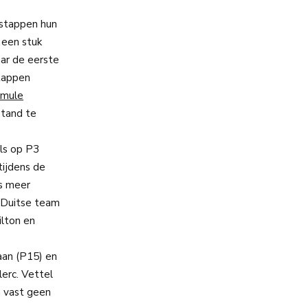
rstappen hun
 een stuk
ar de eerste
stappen
rmule
stand te
els op P3
tijdens de
us meer
t Duitse team
lton en
aan (P15) en
lerc. Vettel
n vast geen