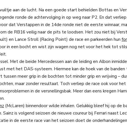
vuiltje aan de lucht. Na een goede start behielden Bottas en Ve
negende ronde de achtervolging in op weg naar P2. En dat verliep
voor dat Verstappen in de 14de ronde niet de eerste winnaar, ma
en om de RB16 veilig naar de pits te loodsen. Het zou niet bij Ver
ault) en Lance Stroll (Racing Point) de race en parkeerden hun
fo
r in een bocht en wist zijn wagen nog net voor het hek tot stil
eit.
issel. Met de beide Mercedessen aan de leiding en Albon inmidd
gerust met het DAS-systeem. Hiermee kan de hoek van de banden 
 tussen meer grip in de bochten tot minder grip en wrijving – d
chten, maar zonder resultaat. Toch verliep de race ook voor he
nsorproblemen in de versnellingsbak. Meer dan eens kregen Hami
en.
inz
(McLaren) binnendoor wilde inhalen. Gelukkig bleef hij op de b
. Sainz is volgend seizoen de nieuwe coureur bij Ferrari naast Lec
tatie in de eerste race van het seizoen doet de onderhandelinge