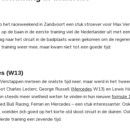
p het raceweekend in Zandvoort een stuk stroever voor Max Ve
 op de baan in de eerste training viel de Nederlander uit met ee
jdag naar het circuit in de badplaats waren gekomen om de regere
e training weer mee, maar kwam niet tot een goede tijd.
es (W13)
e Verstappen meteen de snelste tijd neer, maar werd in het twee
oot Charles Leclerc, George Russell (
Mercedes
W13) en Lewis Ha
on steeds meer snelheid weten te vinden in hun nieuwe
formule 
 Bull Racing, Ferrari en Mercedes – een stuk interessanter. Oo
voelden zich goed op het korte old skool circuit in de duinen. Oo
erde training een zevende tijd.