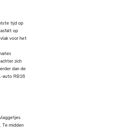
lste tijd op
asfalt op
 vlak voor het
harles
achter zich
verder dan de
 1-auto RB18
vlaggetjes.
l. Te midden