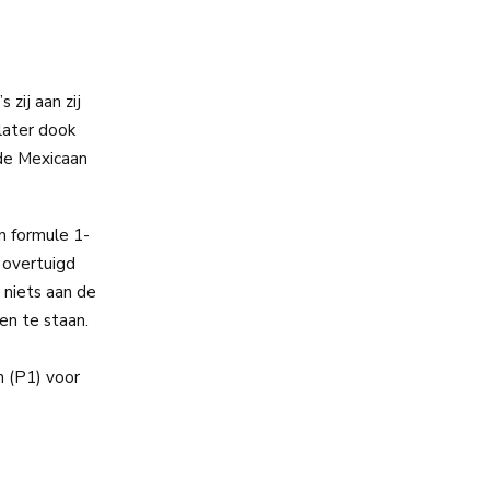
zij aan zij
later dook
 de Mexicaan
n formule 1-
n overtuigd
r niets aan de
en te staan.
 (P1) voor