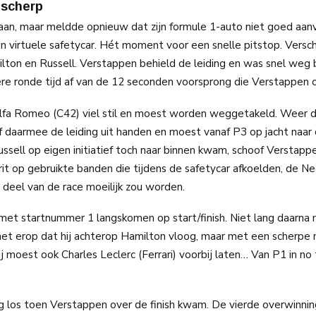
 scherp
n, maar meldde opnieuw dat zijn formule 1-auto niet goed aanv
 virtuele safetycar. Hét moment voor een snelle pitstop. Versch
ton en Russell. Verstappen behield de leiding en was snel weg b
re ronde tijd af van de 12 seconden voorsprong die Verstappen 
n Alfa Romeo (C42) viel stil en moest worden weggetakeld. Weer 
f daarmee de leiding uit handen en moest vanaf P3 op jacht naa
ssell op eigen initiatief toch naar binnen kwam, schoof Verstapp
rit op gebruikte banden die tijdens de safetycar afkoelden, de N
deel van de race moeilijk zou worden.
met startnummer 1 langskomen op start/finish. Niet lang daarna
 het erop dat hij achterop Hamilton vloog, maar met een scherp
 moest ook Charles Leclerc (Ferrari) voorbij laten… Van P1 in no 
g los toen Verstappen over de finish kwam. De vierde overwinning 