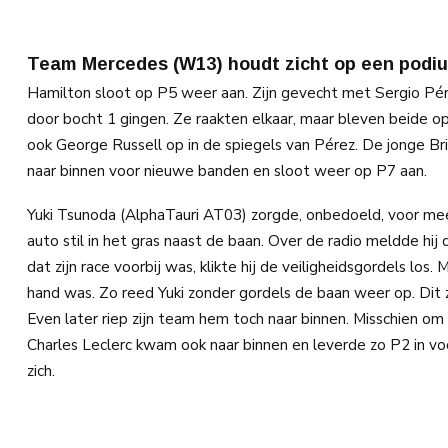
Team Mercedes (W13) houdt zicht op een podi
Hamilton sloot op P5 weer aan. Zijn gevecht met Sergio Pér
door bocht 1 gingen. Ze raakten elkaar, maar bleven beide op
ook George Russell op in de spiegels van Pérez. De jonge Br
naar binnen voor nieuwe banden en sloot weer op P7 aan.
Yuki Tsunoda (AlphaTauri AT03) zorgde, onbedoeld, voor meer s
auto stil in het gras naast de baan. Over de radio meldde hij
dat zijn race voorbij was, klikte hij de veiligheidsgordels lo
hand was. Zo reed Yuki zonder gordels de baan weer op. Dit
Even later riep zijn team hem toch naar binnen. Misschien om
Charles Leclerc kwam ook naar binnen en leverde zo P2 in 
zich.