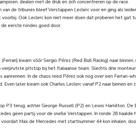
mpioen, dealen met de druk en zich concentreren op de race.
 van de tribunes bleef Verstappen Leclerc voor en ging als leide
et voorbij. Ook Leclerc kon niet meer doen dat proberen het gat 
 de eerste rondes goed door.
z (Ferrari) kwam vóór Sergio Pérez (Red Bull Racing) naar binnen,
verprutste pitstop bij het Italiaanse team. Slechts drie monteu
 aanrennen. In de chaos reed Pérez ook nog over een Ferrari-w
ld. Even later kwam ook Charles Leclerc vanaf P2 naar binnen en 
op P3 terug, achter George Russell (P2) en Lewis Hamilton. De B
cedes geen partij voor de snelle Verstappen. In ronde 28 haalde 
Vlak voordat Max de Mercedes met startnummer 44 kon inhalen, do