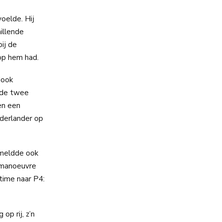
oelde. Hij
illende
ij de
op hem had.
dook
r de twee
en een
ederlander op
 meldde ook
e manoeuvre
time naar P4:
op rij, z’n