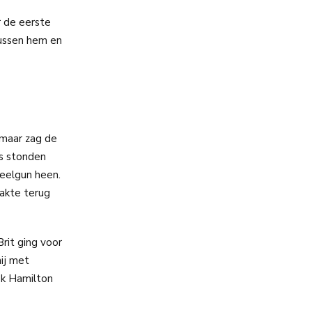
r de eerste
tussen hem en
 maar zag de
rs stonden
heelgun heen.
zakte terug
rit ging voor
hij met
ok Hamilton