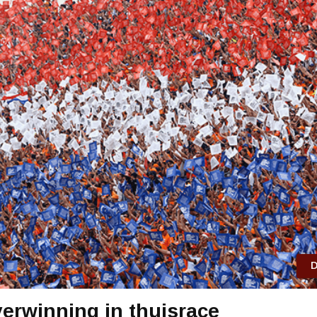
D
erwinning in thuisrace