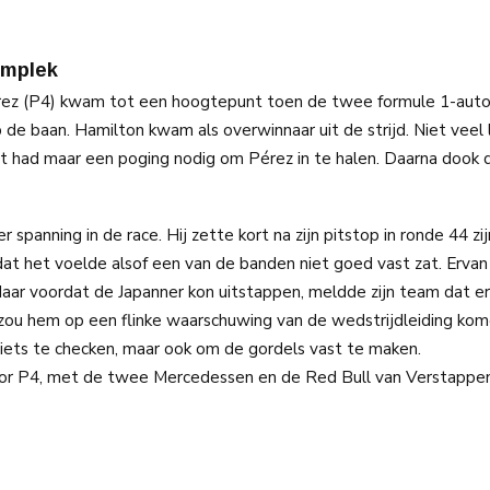
umplek
ez (P4) kwam tot een hoogtepunt toen de twee formule 1-auto’s 
 de baan. Hamilton kwam als overwinnaar uit de strijd. Niet veel 
it had maar een poging nodig om Pérez in te halen. Daarna dook
panning in de race. Hij zette kort na zijn pitstop in ronde 44 zij
 dat het voelde alsof een van de banden niet goed vast zat. Erva
s. Maar voordat de Japanner kon uitstappen, meldde zijn team dat e
 zou hem op een flinke waarschuwing van de wedstrijdleiding kom
 iets te checken, maar ook om de gordels vast te maken.
voor P4, met de twee Mercedessen en de Red Bull van Verstappen