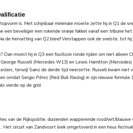
lificatie
 topvorm is. Met schijnbaar minimale moeite zette hij in Q1 de sne
e een beveiliger een rokende oranje fakkel vanaf een tribune het 
 Na de hervatting van Q2 bleef Verstappen ook de snelste, tot hij
? Dan moest hij in Q3 een foutloze ronde rijden om niet alleen C
 ook George Russell (Mercedes W13) en Lewis Hamilton (Mercedes) 
eclerc, terwijl Sainz de derde tijd neerzette. Russell kwam niet 
ken omdat Sergio Pérez (Red Bull Racing) in zijn nieuwe formule
ls vierde op de grid.
es van de Rijkspolitie, duizenden wapperende rood/wit/blauwe 
l… Het circuit van Zandvoort leek omgetoverd in een heus festiva