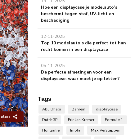
19-11-2025
Hoe een displaycase je modelauto’s
beschermt tegen stof, UV-licht en
beschadiging
12-11-2025
Top 10 modelauto’s die perfect tot hun
recht komen in een displaycase
05-11-2025
De perfecte afmetingen voor een
displaycase: waar moet je op letten?
Tags
Abu Dhabi
Bahrein
displaycase
elen
DutchGP
Eric Jan Kremer
Formule 1
Hongarije
Imola
Max Verstappen