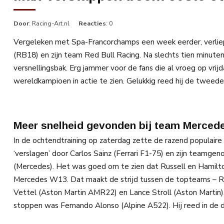
Door
: Racing-Art.nl
Reacties
: 0
Vergeleken met Spa-Francorchamps een week eerder, verlie
(RB18) en zijn team Red Bull Racing. Na slechts tien minuten
versnellingsbak. Erg jammer voor de fans die al vroeg op vri
wereldkampioen in actie te zien. Gelukkig reed hij de tweed
Meer snelheid gevonden bij team Merced
In de ochtendtraining op zaterdag zette de razend populair
‘verslagen’ door Carlos Sainz (Ferrari F1-75) en zijn teamgen
(Mercedes). Het was goed om te zien dat Russell en Hamilt
Mercedes W13. Dat maakt de strijd tussen de topteams – Red
Vettel (Aston Martin AMR22) en Lance Stroll (Aston Martin), 
stoppen was Fernando Alonso (Alpine A522). Hij reed in de d