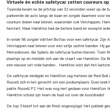
Virtuele én echte safetycar zetten coureurs op
Tsunoda kwam na de pitstop van 32 seconden weer op de baa
parkeerde de auto langs de baan en zorgde daarmee voor een
coureurs doken naar binnen, waaronder ook Verstappen, Hamil
herstart. Maar Hamilton had de betere band en snoepte iede
In ronde 56 zorgde Valtteri Bottas voor een safetycar. Zij
Verstappen naar binnen voor een setje zachte banden. Hij ga
Mercedessen, die tijdens de safetycar buiten bleven. Toen Ru
plaatsje op en meldde zich aan de staart van Hamilton. De B
een nieuwe set rode banden… Hamilton wist dat het laatste 
De safetycar eindigde en Hamilton zag meteen de Red Bull 
Russell zich in het gevecht om een podiumplaats. Even leek
pakte Russell P2. Het was nog niet gedaan voor Hamilton: hij
Hamilton schold zijn team de huid vol over de boordradio!
De top 3 bleef tot aan de finish ongewijzigd. Het publiek gin