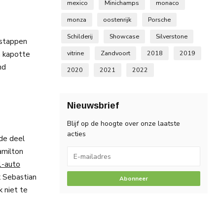
mexico
Minichamps
monaco
monza
oostenrijk
Porsche
Schilderij
Showcase
Silverstone
rstappen
n kapotte
vitrine
Zandvoort
2018
2019
nd
2020
2021
2022
Nieuwsbrief
Blijf op de hoogte over onze laatste
acties
de deel
milton
1-auto
k Sebastian
Abonneer
k niet te