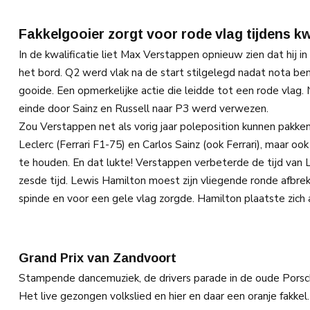
Fakkelgooier zorgt voor rode vlag tijdens kwa
In de kwalificatie liet Max Verstappen opnieuw zien dat hij in
het bord. Q2 werd vlak na de start stilgelegd nadat nota ben
gooide. Een opmerkelijke actie die leidde tot een rode vlag.
einde door Sainz en Russell naar P3 werd verwezen.
Zou Verstappen net als vorig jaar poleposition kunnen pakken
Leclerc (Ferrari F1-75) en Carlos Sainz (ook Ferrari), maar
te houden. En dat lukte! Verstappen verbeterde de tijd van L
zesde tijd. Lewis Hamilton moest zijn vliegende ronde afbre
spinde en voor een gele vlag zorgde. Hamilton plaatste zich a
Grand Prix van Zandvoort
Stampende dancemuziek, de drivers parade in de oude Porsch
Het live gezongen volkslied en hier en daar een oranje fakke