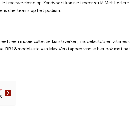
. Het raceweekend op Zandvoort kon niet meer stuk! Met Leclerc,
ens drie teams op het podium.
l heeft een mooie collectie kunstwerken,. modelauto's en vitrines 
 De
RB18 modelauto
van Max Verstappen vind je hier ook met natu
5
5