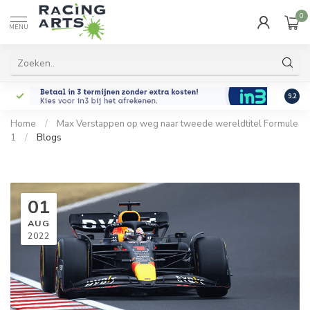
0
MENU
9.2
Home
/
Max Verstappen op weg naar tweede wereldtitel Formule
1
/
Blogs
01
AUG
2022