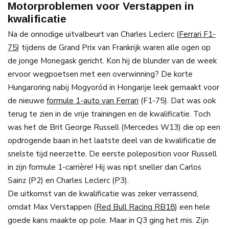
Motorproblemen voor Verstappen in
kwalificatie
Na de onnodige uitvalbeurt van Charles Leclerc (
Ferrari F1-
75
) tijdens de Grand Prix van Frankrijk waren alle ogen op
de jonge Monegask gericht. Kon hij de blunder van de week
ervoor wegpoetsen met een overwinning? De korte
Hungaroring nabij Mogyoród in Hongarije leek gemaakt voor
de nieuwe
formule 1-auto van Ferrari
(F1-75). Dat was ook
terug te zien in de vrije trainingen en de kwalificatie. Toch
was het de Brit George Russell (Mercedes W13) die op een
opdrogende baan in het laatste deel van de kwalificatie de
snelste tijd neerzette. De eerste poleposition voor Russell
in zijn formule 1-carrière! Hij was nipt sneller dan Carlos
Sainz (P2) en Charles Leclerc (P3).
De uitkomst van de kwalificatie was zeker verrassend,
omdat Max Verstappen (
Red Bull Racing RB18
) een hele
goede kans maakte op pole. Maar in Q3 ging het mis. Zijn