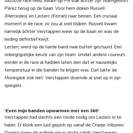
foutloze race reed, kwam op P6 vlak achter zijn teamgenoot
Pérez terug op de baan. Voor hem doken Russell
(Mercedes) en Leclerc (Ferrari) naar binnen. Een cruciaal
moment in de race, zo zou al snel blijken. Russell kwam
namelijk àchter Verstappen weer op de baan en was de
leiding definitief kwijt.
Leclerc werd op de harde band naar buiten gestuurd. Een
onbegrijpelijke keuze van zijn team, omdat andere coureurs
eerder in de race al hadden laten zien dat er nauwelijks
temperatuur in die banden te krijgen was. Dat lukte de
Monegask ook niet: Verstappen doemde al snel op in zijn
spiegels…
‘Even mijn banden opwarmen met een 360’
Verstappen had slechts een ronde nodig om Leclerc in te
halen. Er klonk een luid gejuich op vanaf de Oranje-tribunes.
Daarna sloeg de euforie om in grote schrik: Verstappen