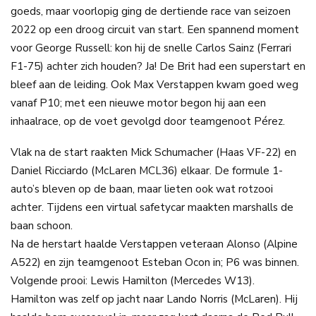
goeds, maar voorlopig ging de dertiende race van seizoen
2022 op een droog circuit van start. Een spannend moment
voor George Russell: kon hij de snelle Carlos Sainz (Ferrari
F1-75) achter zich houden? Ja! De Brit had een superstart en
bleef aan de leiding. Ook Max Verstappen kwam goed weg
vanaf P10; met een nieuwe motor begon hij aan een
inhaalrace, op de voet gevolgd door teamgenoot Pérez.
Vlak na de start raakten Mick Schumacher (Haas VF-22) en
Daniel Ricciardo (McLaren MCL36) elkaar. De formule 1-
auto’s bleven op de baan, maar lieten ook wat rotzooi
achter. Tijdens een virtual safetycar maakten marshalls de
baan schoon.
Na de herstart haalde Verstappen veteraan Alonso (Alpine
A522) en zijn teamgenoot Esteban Ocon in; P6 was binnen.
Volgende prooi: Lewis Hamilton (Mercedes W13).
Hamilton was zelf op jacht naar Lando Norris (McLaren). Hij