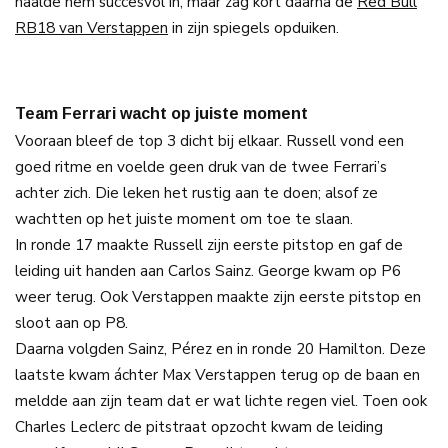
haalde hem succesvol in, maar zag kort daarna de
Red Bull
RB18 van Verstappen
in zijn spiegels opduiken.
Team Ferrari wacht op juiste moment
Vooraan bleef de top 3 dicht bij elkaar. Russell vond een
goed ritme en voelde geen druk van de twee Ferrari’s
achter zich. Die leken het rustig aan te doen; alsof ze
wachtten op het juiste moment om toe te slaan.
In ronde 17 maakte Russell zijn eerste pitstop en gaf de
leiding uit handen aan Carlos Sainz. George kwam op P6
weer terug. Ook Verstappen maakte zijn eerste pitstop en
sloot aan op P8.
Daarna volgden Sainz, Pérez en in ronde 20 Hamilton. Deze
laatste kwam áchter Max Verstappen terug op de baan en
meldde aan zijn team dat er wat lichte regen viel. Toen ook
Charles Leclerc de pitstraat opzocht kwam de leiding